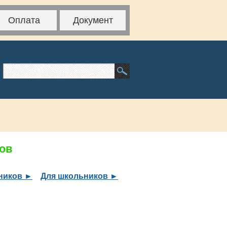
Оплата
Документ
тов
ников ►
Для школьников ►