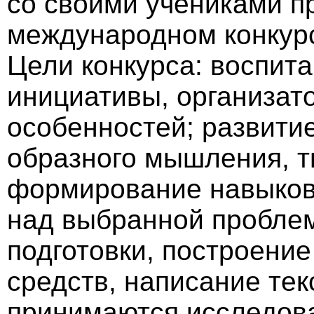
со своими учениками п
международном конкурс
Цели конкурса: воспит
инициативы, организато
особенностей; развити
образного мышления, т
формирование навыков
над выбранной проблем
подготовки, построение
средств, написание тек
принимаются исследова