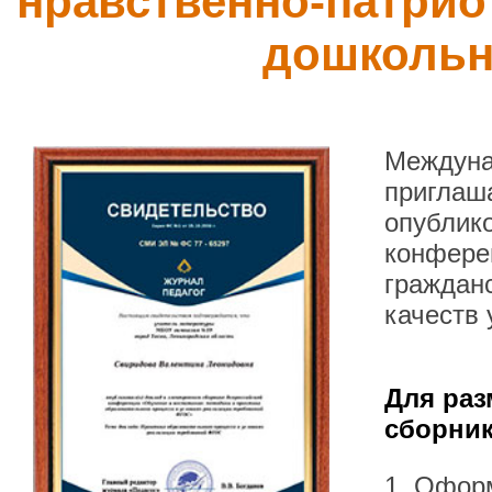
нравственно-патриот
дошкольн
Междуна
приглаша
опублик
конфере
гражданс
качеств 
Для раз
сборник
1. Офор