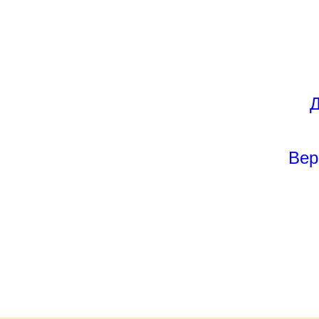
Д
Вер