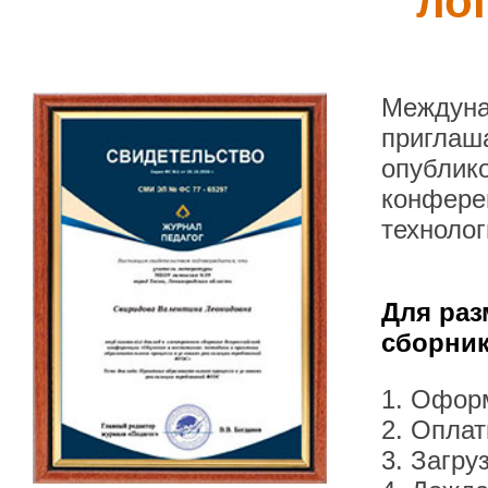
ло
Междуна
приглаша
опублик
конфере
технолог
Для раз
сборник
1. Офор
2. Оплат
3. Загру