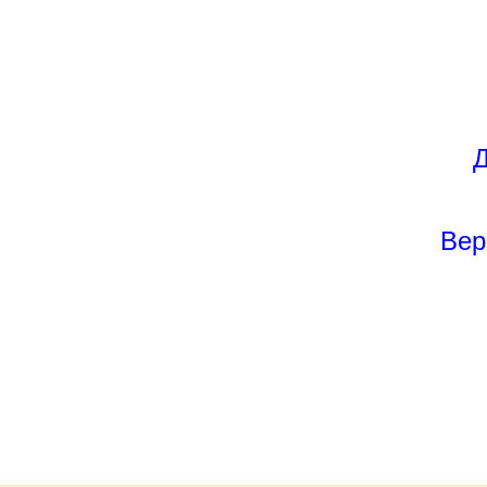
Д
Вер