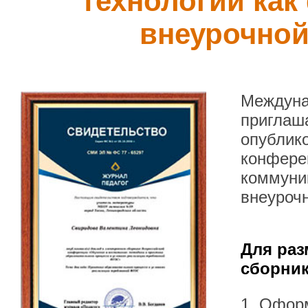
технологии как
внеурочной
Междуна
приглаша
опублик
конфере
коммуни
внеуроч
Для раз
сборник
1. Офор