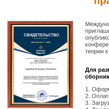
пр
Междуна
приглаша
опублик
конфере
теории к
Для раз
сборник
1. Офор
2. Оплат
3. Загру