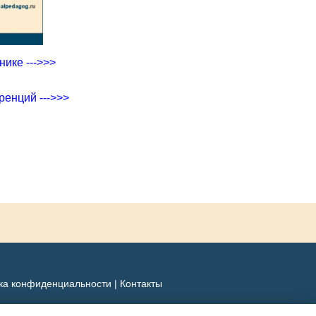
ике --->>>
ренций --->>>
ка конфиденциальности
|
Контакты