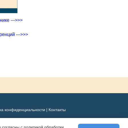
ике --->>>
ренций --->>>
ка конфиденциальности
|
Контакты
 согласны с политикой обработки,