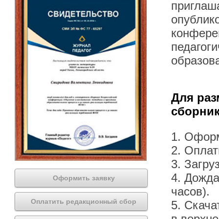
приглаша
опублик
конфере
педагог
образов
Для раз
сборник
1. Офор
2. Оплат
3. Загру
4. Дожда
Оформить заявку
часов).
Оплатить редакционный сбор
5. Скача
в верхн