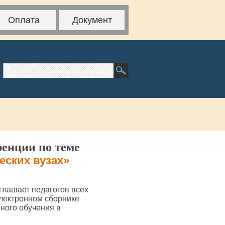
Оплата
Документ
ренции по теме
еских вузах»
глашает педагогов всех
электронном сборнике
ного обучения в