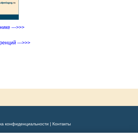
ике --->>>
ренций --->>>
ка конфиденциальности
|
Контакты