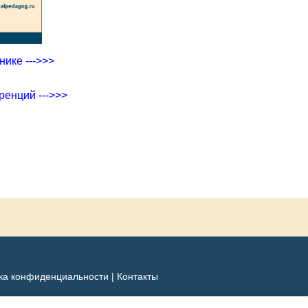
ике --->>>
ренций --->>>
ка конфиденциальности
|
Контакты