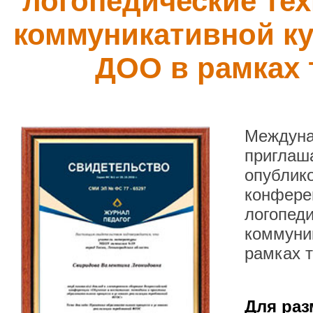
логопедические те
коммуникативной к
ДОО в рамках
Междуна
приглаша
опублик
конфере
логопед
коммуни
рамках 
Для раз