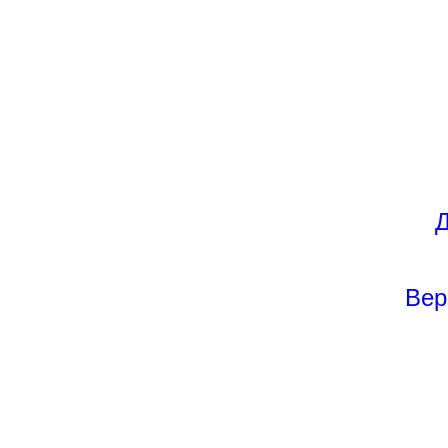
Д
Вер