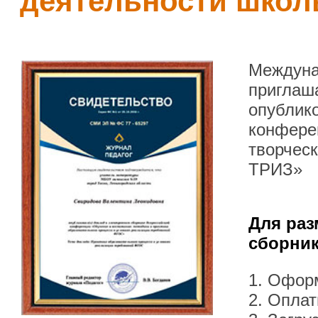
деятельности школ
Междуна
приглаша
опублик
конфере
творческ
ТРИЗ»
Для раз
сборник
1. Офор
2. Оплат