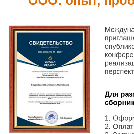
ООО: опыт, про
Междуна
приглаша
опублик
конфере
реализа
перспек
Для раз
сборник
1. Офор
2. Оплат