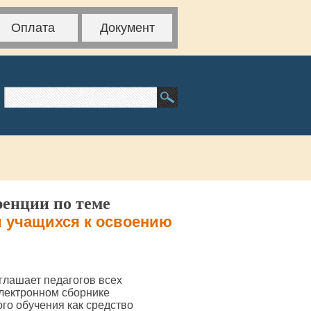
Оплата
Документ
ренции по теме
и учащихся к освоению
глашает педагогов всех
электронном сборнике
го обучения как средство