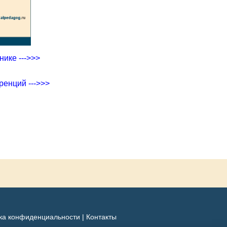
ике --->>>
ренций --->>>
ка конфиденциальности
|
Контакты