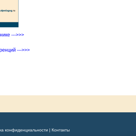
ике --->>>
ренций --->>>
ка конфиденциальности
|
Контакты