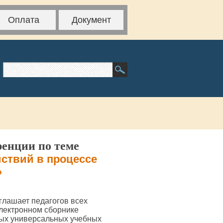
Оплата
Документ
ренции по теме
ствий в процессе
»
глашает педагогов всех
электронном сборнике
ых универсальных учебных