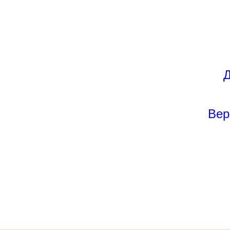
Д
Вер