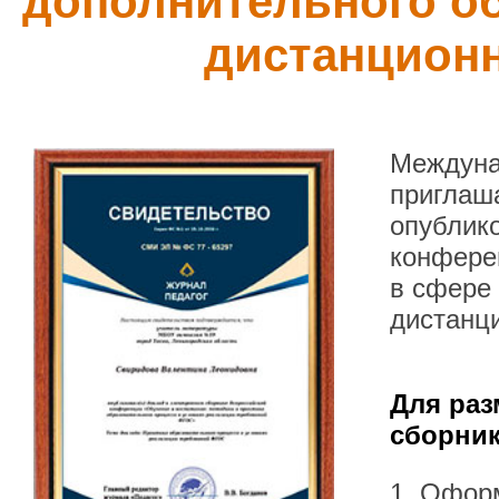
дополнительного о
дистанцион
Междуна
приглаша
опублик
конфере
в сфере
дистанц
Для раз
сборник
1. Офор