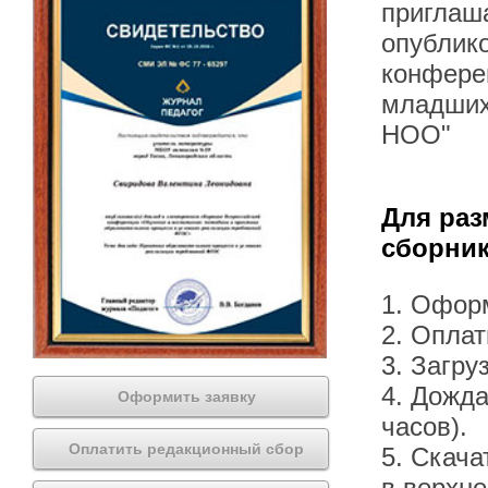
приглаша
опублик
конфере
младших
НОО"
Для раз
сборник
1. Офор
2. Оплат
3. Загру
4. Дожда
Оформить заявку
часов).
Оплатить редакционный сбор
5. Скача
в верхн