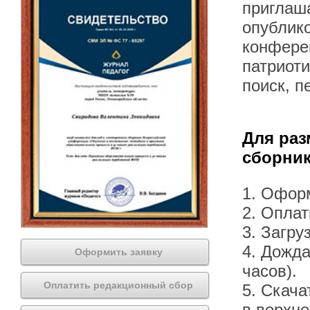
приглаша
опублик
конферен
патриот
поиск, п
Для раз
сборник
1. Офор
2. Оплат
3. Загру
4. Дожда
Оформить заявку
часов).
Оплатить редакционный сбор
5. Скача
в верхн