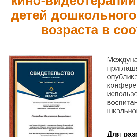
кино-видеотерапии
детей дошкольног
возраста в со
Междуна
приглаша
опублик
конфере
использ
воспитан
школьног
Для раз