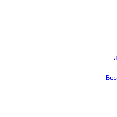
Д
Вер