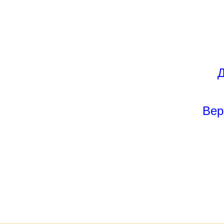
Д
Вер