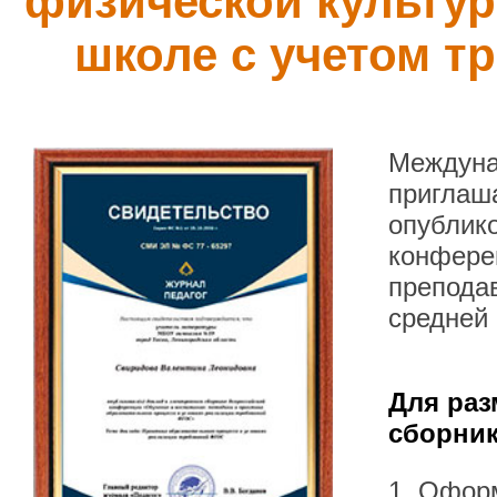
физической культур
школе с учетом 
Междуна
приглаша
опублик
конфере
препода
средней
Для раз
сборник
1. Офор