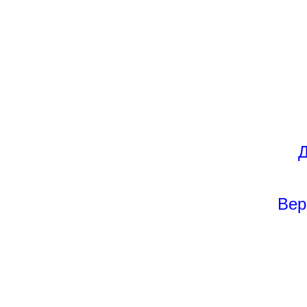
Д
Вер