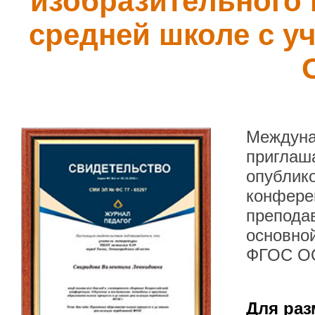
изобразительного 
средней школе с у
Междуна
приглаша
опублик
конфере
преподав
основной
ФГОС О
Для раз