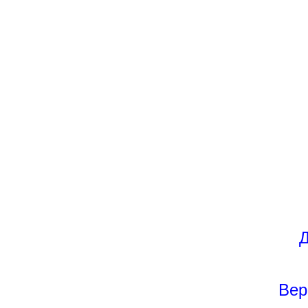
Д
Вер