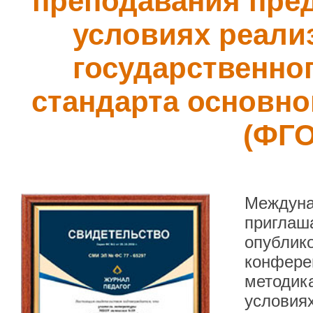
преподавания пред
условиях реали
государственно
стандарта основно
(ФГ
Междуна
приглаша
опублик
конфере
методик
условия