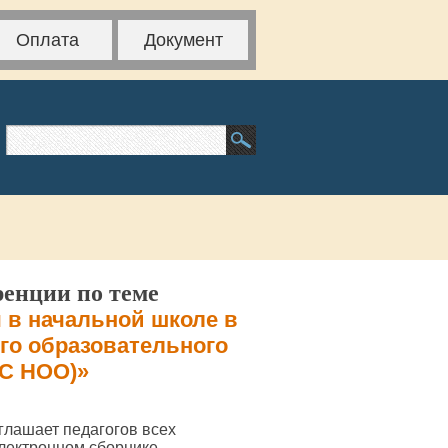
Оплата
Документ
ренции по теме
 в начальной школе в
го образовательного
ОС НОО)»
глашает педагогов всех
электронном сборнике