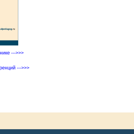
ике --->>>
ренций --->>>