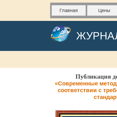
Главная
Цены
ЖУРНА
Публикация до
«Современные методи
соответствии с тре
стандар