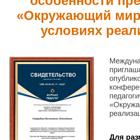
особенности пр
«Окружающий мир»
условиях реа
Междуна
приглаша
опублик
конфере
педагог
«Окружаю
реализа
Для раз