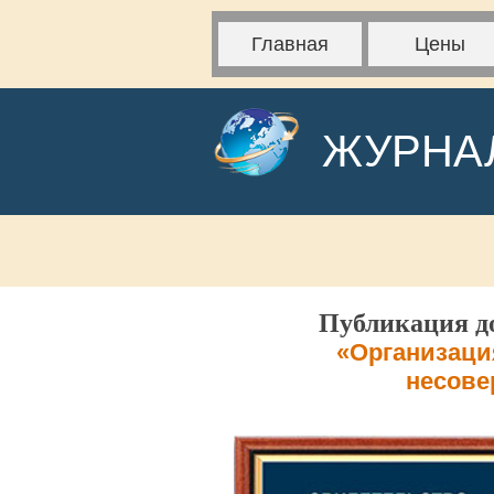
Главная
Цены
ЖУРНА
Публикация до
«Организаци
несове