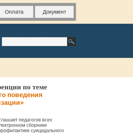
Оплата
Документ
ренции по теме
го поведения
изации»
глашает педагогов всех
электронном сборнике
профилактике суицидального