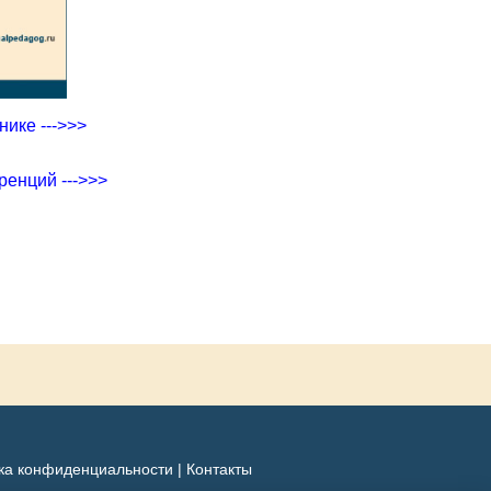
ике --->>>
ренций --->>>
ка конфиденциальности
|
Контакты