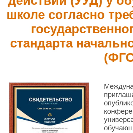
действий (УУД) у о
школе согласно тр
государственно
стандарта начальн
(ФГ
Междуна
приглаша
опублик
конфере
универс
обучающ