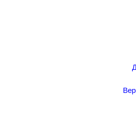
Д
Вер