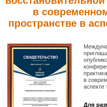
восстановительной
в современно
пространстве в ас
Междуна
приглаша
опублик
конфере
практика
в совре
аспекте
Для раз