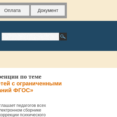
Оплата
Документ
ренции по теме
етей с ограниченными
ваний ФГОС»
глашает педагогов всех
электронном сборнике
оррекции психического