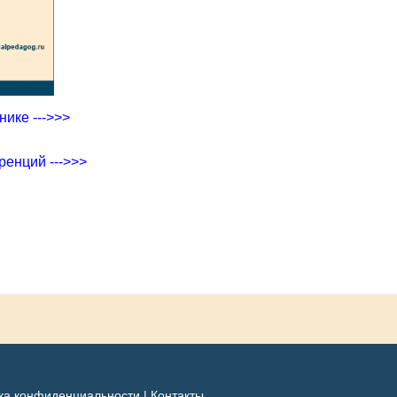
ике --->>>
ренций --->>>
ка конфиденциальности
|
Контакты