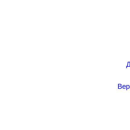
Д
Вер