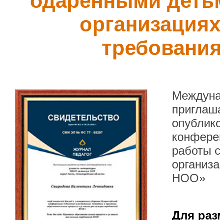
одарёнными деть
организациях
требовани
Междуна
приглаша
опублик
конфере
работы 
организ
НОО»
Для раз