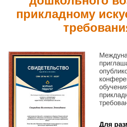
дошкольного во
прикладному искус
требован
Междуна
приглаша
опублик
конфере
обучения
прикладн
требова
Для раз