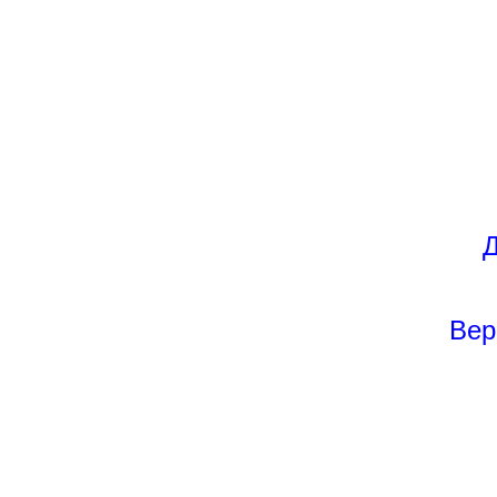
Д
Вер