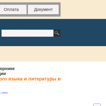
Оплата
Документ
борнике
ции
ого языка и литературы в
-->>>