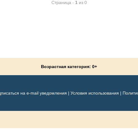
Страница -
1
из 0
Возрастная категория: 0+
писаться на e-mail уведомления
|
Условия использования
|
Полити