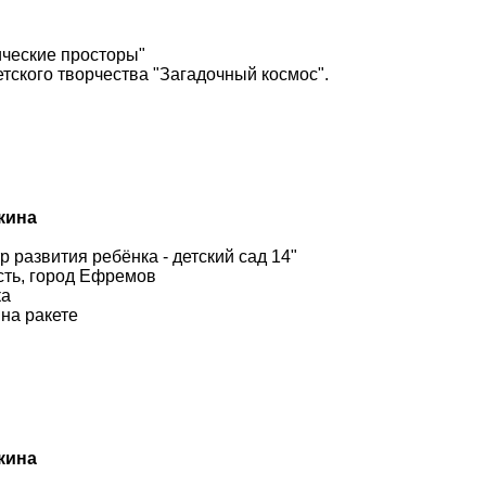
ческие просторы"
тского творчества "Загадочный космос".
кина
 развития ребёнка - детский сад 14"
сть, город Ефремов
ка
на ракете
кина