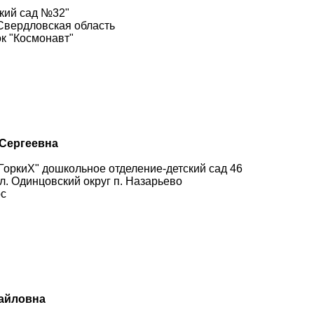
кий сад №32"
 Свердловская область
к "Космонавт"
 Сергеевна
оркиX" дошкольное отделение-детский сад 46
л. Одинцовский округ п. Назарьево
рс
хайловна