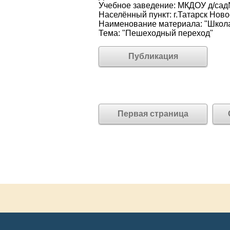
Учебное заведение: МКДОУ д/са
Населённый пункт: г.Татарск Нов
Наименование материала: "Школа
Тема: "Пешеходный переход"
Публикация
Первая страница