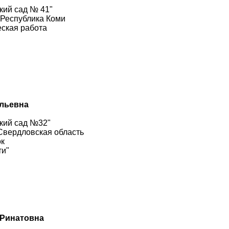
кий сад № 41"
 Республика Коми
ская работа
ольевна
кий сад №32"
 Свердловская область
ок
ти"
 Ринатовна