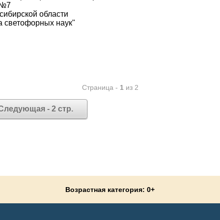
д№7
осибирской области
 светофорных наук"
Страница -
1
из 2
Следующая - 2 стр.
Возрастная категория: 0+