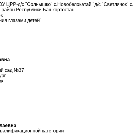
У ЦРР-д/с "Солнышко" с.Новобелокатай "д/с "Светлячок" 
й район Республики Башкортостан
ок
ия глазами детей"
евна
ий сад №37
ург
ок
олаевна
квалификационной категории