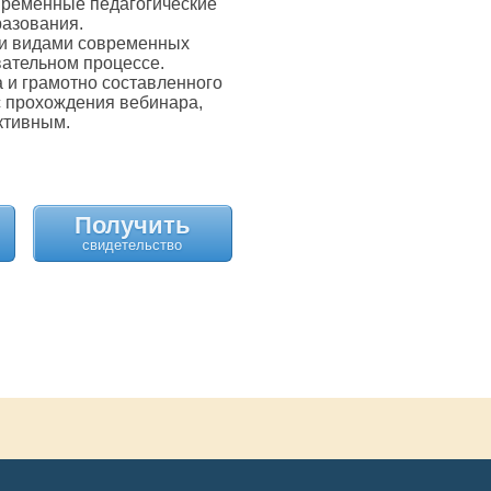
овременные педагогические
разования.
и видами современных
вательном процессе.
 и грамотно составленного
с прохождения вебинара,
ктивным.
Получить