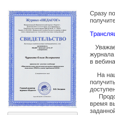
Сразу п
получите
Трансляц
Уважаем
журнала 
в вебина
На наше
получить
доступен
Продолж
время вы
заданной