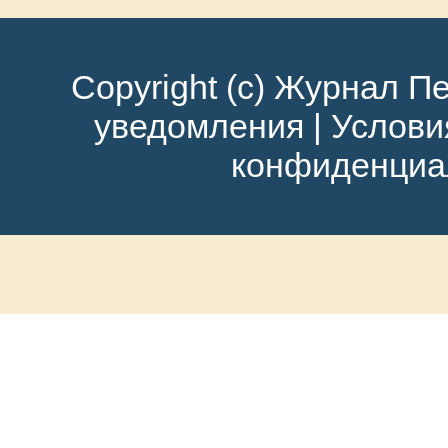
детей.
Одним из наиболее эффек
Copyright (c) Журнал Пе
интерактивные
уведомления
|
Услови
панели
конфиденциа
и
проекторы,
которые
позволяют
организовывать
занятия
в