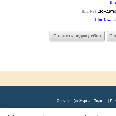
Ша
Дождатьс
Шаг №3.
Шаг №4.
Че
Оплатить редакц. сбор
Оп
Copyright (c) Журнал Педагог |
Под