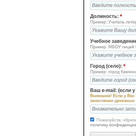
*
Должность:
Пример: Учитель лите
Учебное заведени
Пример: МБОУ лицей
*
Город (село):
Пример: город Каменн
Ваш e-mail: (если 
Внимание! Если у Вас
зачислении денежных 
Пожалуйста, обрати
политику конфиденци