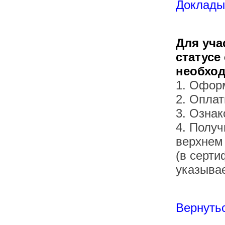
Доклады 
Для уча
статусе
необхо
1. Офор
2. Оплат
3. Озна
4. Получ
верхнем
(в серти
указывае
Вернутьс