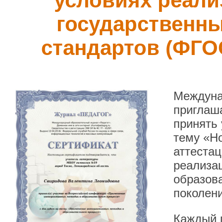
условиях реал
государственн
стандартов (ФГО
Междуна
приглаша
принять
тему «Н
аттестац
реализа
образов
поколен
Каждый п