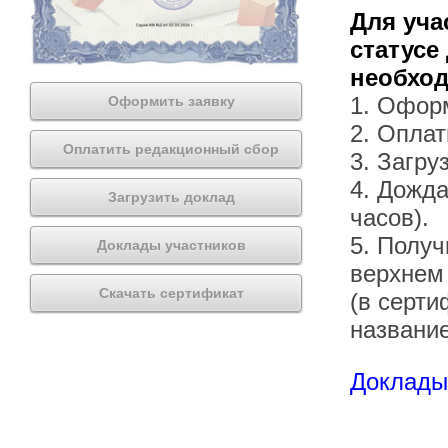
Для уча
статусе
необхо
1. Офор
Оформить заявку
2. Оплат
Оплатить редакционный сбор
3. Загру
4. Дожда
Загрузить доклад
часов).
5. Получ
Доклады участников
верхнем
Скачать сертификат
(в серти
названи
Доклады 