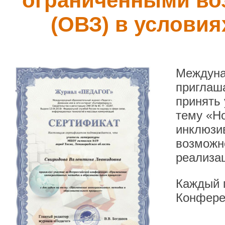
ограниченными во
(ОВЗ) в услови
Междуна
приглаша
принять
тему «Н
инклюзи
возможн
реализа
Каждый п
Конфере