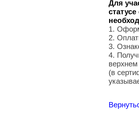
Для уча
статусе
необхо
1. Офор
2. Оплат
3. Озна
4. Получ
верхнем
(в серти
указывае
Вернутьс