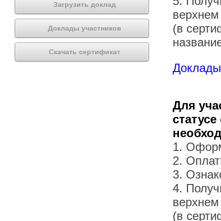
5. Получ
Загрузить доклад
верхнем
(в серти
Доклады участников
названи
Скачать сертификат
Доклады 
Для уча
статусе
необхо
1. Офор
2. Оплат
3. Озна
4. Получ
верхнем
(в серти