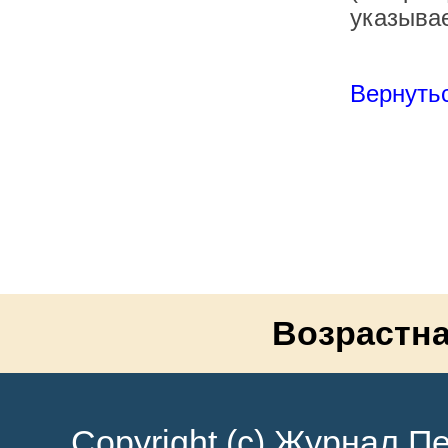
указывае
Вернутьс
Возрастна
Copyright (c) Журнал Пе