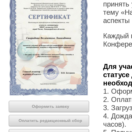
принять
тему «Н
аспекты 
Каждый п
Конфере
Для уча
статусе
необхо
1. Офор
2. Оплат
3. Загру
Оформить заявку
4. Дожда
Оплатить редакционный сбор
часов).