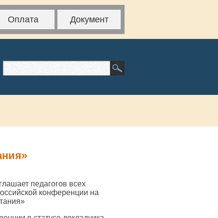
Оплата
Документ
ания»
глашает педагогов всех
российской конференции на
итания»
ренции в статусе докладчика