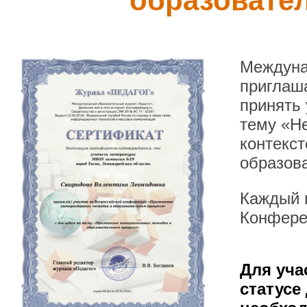
образовате
Междуна
приглаша
принять
тему «Н
контекст
образов
Каждый п
Конфере
Для уча
статусе