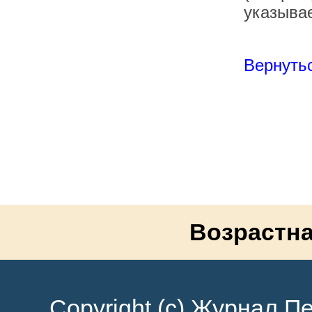
указывае
Вернутьс
Возрастна
Copyright (c) Журнал Пе