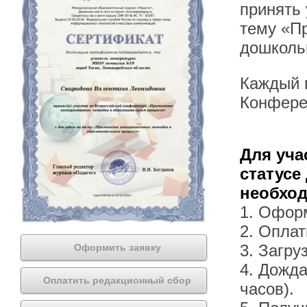
принять
тему «П
дошколь
Каждый п
Конфере
Для уча
статусе
необхо
1. Офор
2. Оплат
3. Загру
Оформить заявку
4. Дожда
Оплатить редакционный сбор
часов).