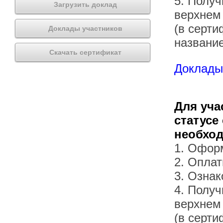
5. Получ
Загрузить доклад
верхнем
(в серти
Доклады участников
названи
Скачать сертификат
Доклады 
Для уча
статусе
необхо
1. Офор
2. Оплат
3. Озна
4. Получ
верхнем
(в серти