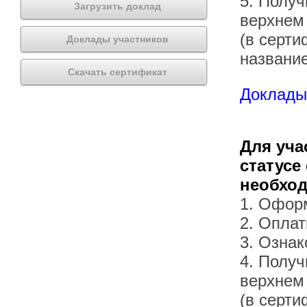
5. Получ
Загрузить доклад
верхнем
(в серти
Доклады участников
названи
Скачать сертификат
Доклады 
Для уча
статусе
необхо
1. Офор
2. Оплат
3. Озна
4. Получ
верхнем
(в серти