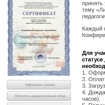
принять
тему «Ли
педагоги
Каждый п
Конфере
Для уча
статусе
необхо
1. Офор
2. Оплат
3. Загру
Оформить заявку
4. Дожда
Оплатить редакционный сбор
часов).