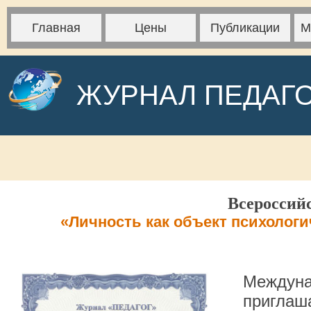
Главная
Цены
Публикации
М
ЖУРНАЛ ПЕДАГ
Всероссий
«Личность как объект психологи
Междуна
приглаша