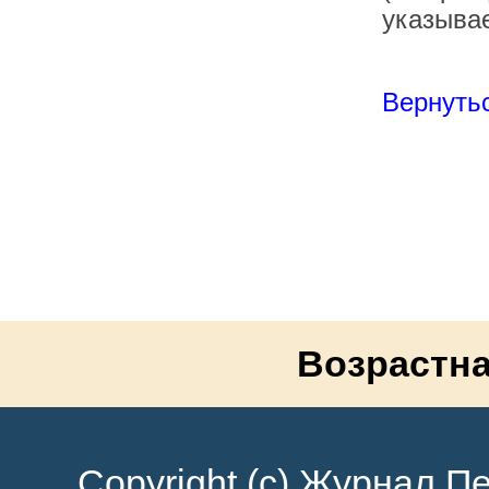
указывае
Вернутьс
Возрастна
Copyright (c) Журнал Пе