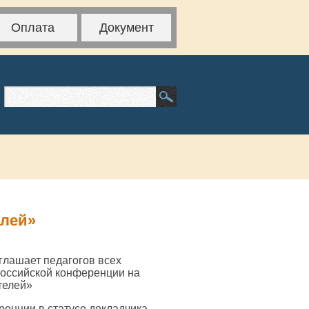
Оплата
Документ
елей»
глашает педагогов всех
российской конференции на
телей»
ренции в статусе докладчика