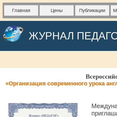
Главная
Цены
Публикации
М
ЖУРНАЛ ПЕДАГ
Всероссий
«Организация современного урока анг
Междуна
приглаша