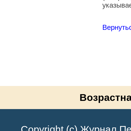
указывае
Вернутьс
Возрастна
Copyright (c) Журнал Пе