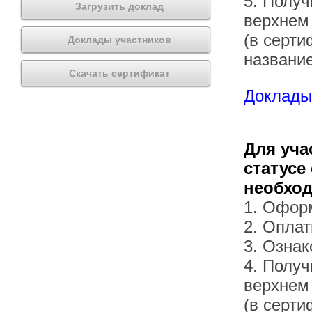
5. Получ
Загрузить доклад
верхнем
(в серти
Доклады участников
названи
Скачать сертификат
Доклады 
Для уча
статусе
необхо
1. Офор
2. Оплат
3. Озна
4. Получ
верхнем
(в серти