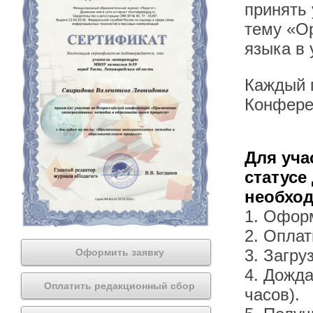
принять
тему «Ор
языка в
Каждый п
Конфере
Для уча
статусе
необхо
1. Офор
2. Оплат
3. Загру
Оформить заявку
4. Дожда
Оплатить редакционный сбор
часов).