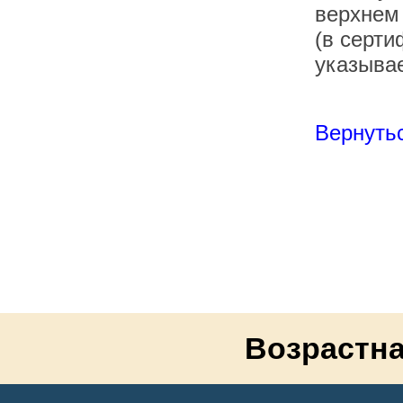
верхнем
(в серти
указывае
Вернутьс
Возрастна