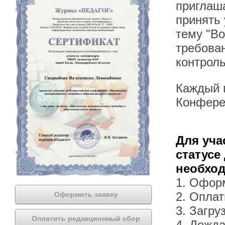
приглаша
принять
тему "В
требова
контроль
Каждый п
Конфере
Для уча
статусе
необхо
1. Офор
2. Оплат
Оформить заявку
3. Загру
Оплатить редакционный сбор
4. Дожда