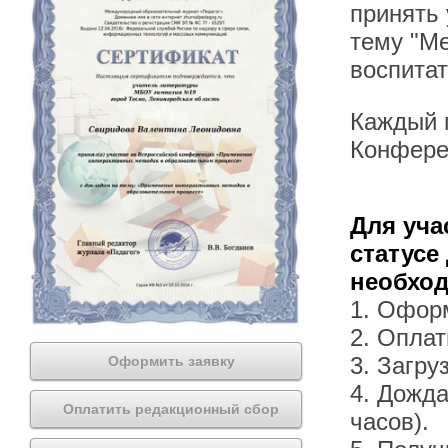
принять
тему "М
воспита
Каждый п
Конфере
Для уча
статусе
необхо
1. Офор
2. Оплат
3. Загру
Оформить заявку
4. Дожда
Оплатить редакционный сбор
часов).