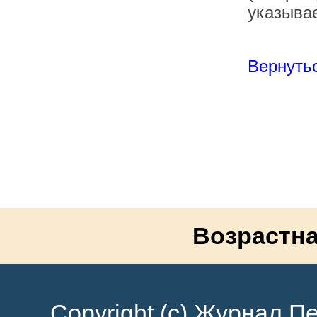
указывае
Вернутьс
Возрастна
Copyright (c) Журнал Пе