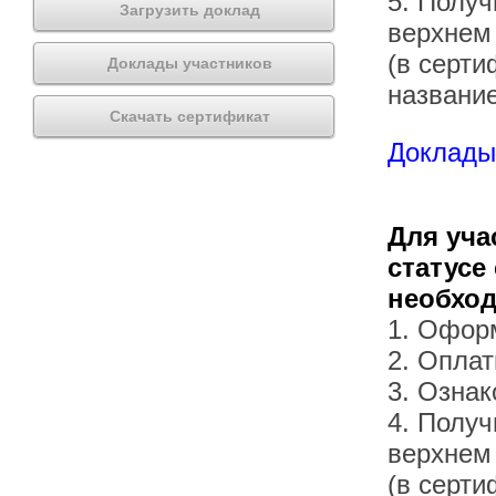
5. Получ
Загрузить доклад
верхнем
(в серти
Доклады участников
названи
Скачать сертификат
Доклады 
Для уча
статусе
необхо
1. Офор
2. Оплат
3. Озна
4. Получ
верхнем
(в серти